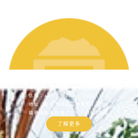
電話：
02-2496-6575
信箱：
a0958262790@gmail.com
地址：
新北市瑞芳區侯硐路158號
礦車活動末班車須於17：20前到場
了解更多