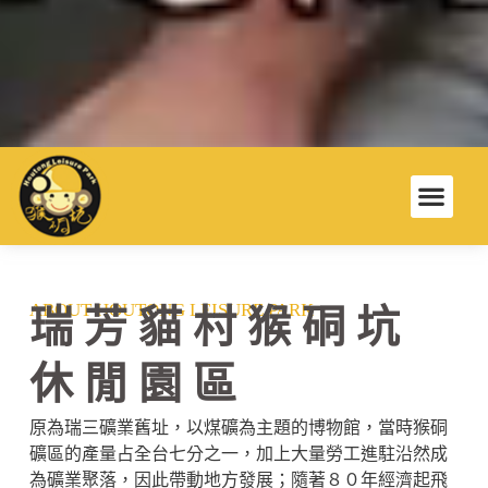
ABOUT HOUTONG LEISURE PARK
瑞芳貓村猴硐坑
休閒園區
原為瑞三礦業舊址，以煤礦為主題的博物館，當時猴硐
礦區的產量占全台七分之一，加上大量勞工進駐沿然成
為礦業聚落，因此帶動地方發展；隨著８０年經濟起飛