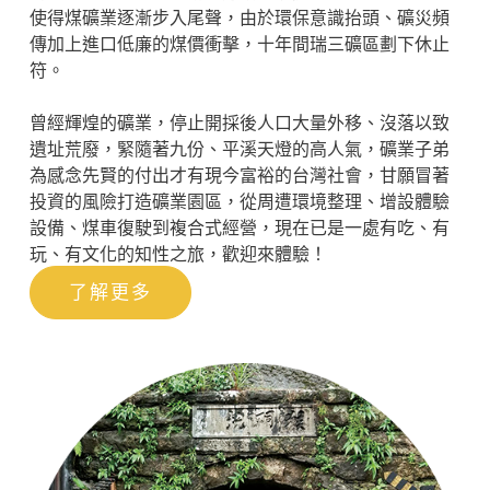
使得煤礦業逐漸步入尾聲，由於環保意識抬頭、礦災頻
傳加上進口低廉的煤價衝擊，十年間瑞三礦區劃下休止
符。
曾經輝煌的礦業，停止開採後人口大量外移、沒落以致
遺址荒廢，緊隨著九份、平溪天燈的高人氣，礦業子弟
為感念先賢的付出才有現今富裕的台灣社會，甘願冒著
投資的風險打造礦業園區，從周遭環境整理、增設體驗
設備、煤車復駛到複合式經營，現在已是一處有吃、有
玩、有文化的知性之旅，歡迎來體驗！
了解更多