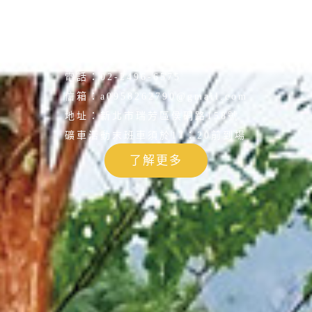
電話：
02-2496-6575
信箱：
a0958262790@gmail.com
地址：
新北市瑞芳區侯硐路158號
礦車活動末班車須於17：20前到場
了解更多