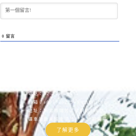
0
留言
電話：
02-2496-6575
信箱：
a0958262790@gmail.com
地址：
新北市瑞芳區侯硐路158號
礦車活動末班車須於17：20前到場
了解更多